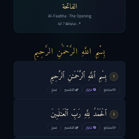
الفاتحة
Al-Faatiha · The Opening
📍 مكية
📖 7 آية
بِسْمِ اللَّهِ الرَّحْمَٰنِ الرَّحِيمِ
بِسۡمِ ٱللَّهِ ٱلرَّحۡمَـٰنِ ٱلرَّحِیمِ
1
استمع
🔁 تكرار
🌿 التفسير
نسخ
ٱلۡحَمۡدُ لِلَّهِ رَبِّ ٱلۡعَـٰلَمِینَ
2
استمع
🔁 تكرار
🌿 التفسير
نسخ