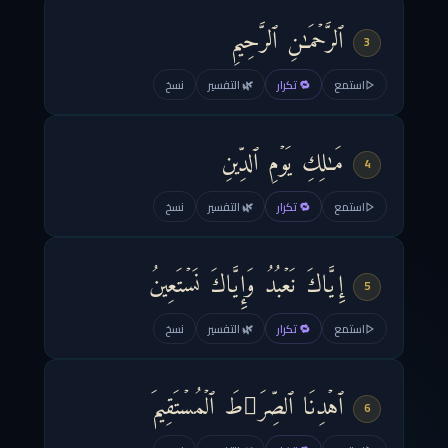
ٱلرَّحۡمَـٰنِ ٱلرَّحِیمِ
3
استمع
🔁 تكرار
🌿 التفسير
نسخ
مَـٰلِكِ یَوۡمِ ٱلدِّینِ
4
استمع
🔁 تكرار
🌿 التفسير
نسخ
إِیَّاكَ نَعۡبُدُ وَإِیَّاكَ نَسۡتَعِینُ
5
استمع
🔁 تكرار
🌿 التفسير
نسخ
ٱهۡدِنَا ٱلصِّرَ ٰ⁠طَ ٱلۡمُسۡتَقِیمَ
6