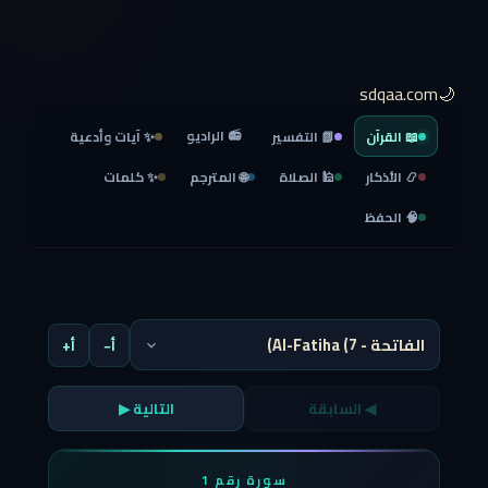
🌙sdqaa.com
📻 الراديو
📖 القرآن
📗 التفسير
✨ آيات وأدعية
📿 الأذكار
🕌 الصلاة
🌐 المترجم
✨ كلمات
🧠 الحفظ
أ−
أ+
◀ السابقة
التالية ▶
سورة رقم 1