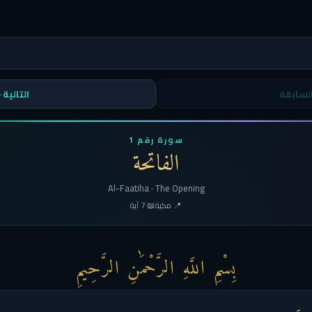
لسابقة
التالية 
سورة رقم 1
الفاتحة
Al-Faatiha · The Opening
📍 مكية
📖 7 آية
بِسْمِ اللَّهِ الرَّحْمَٰنِ الرَّحِيمِ