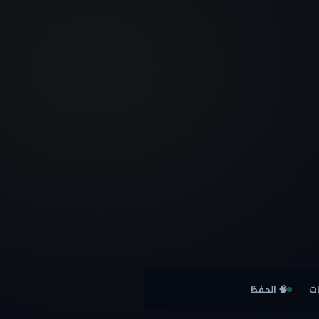
ت
🧠 الحفظ