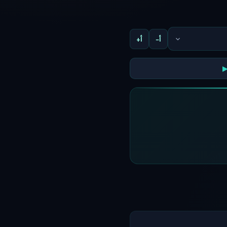
أ−
أ+
▶