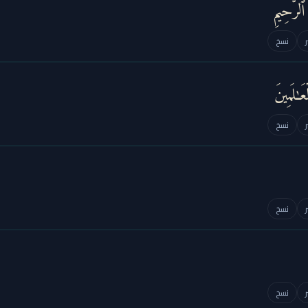
ٱلرَّحِیمِ
نسخ
ـٰلَمِینَ
نسخ
نسخ
نسخ