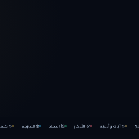
يو
✨ آيات وأدعية
📿 الأذكار
🕌 الصلاة
🌐 المترجم
✨ كلما