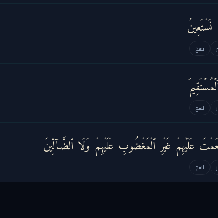
 نَسۡتَعِینُ
نسخ
ُسۡتَقِیمَ
نسخ
مۡتَ عَلَیۡهِمۡ غَیۡرِ ٱلۡمَغۡضُوبِ عَلَیۡهِمۡ وَلَا ٱلضَّاۤلِّینَ
نسخ