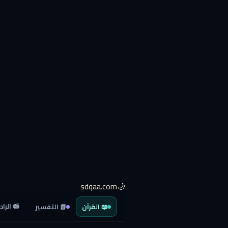
🌙sdqaa.com
📻 الراد
📖 القرآن
📗 التفسير