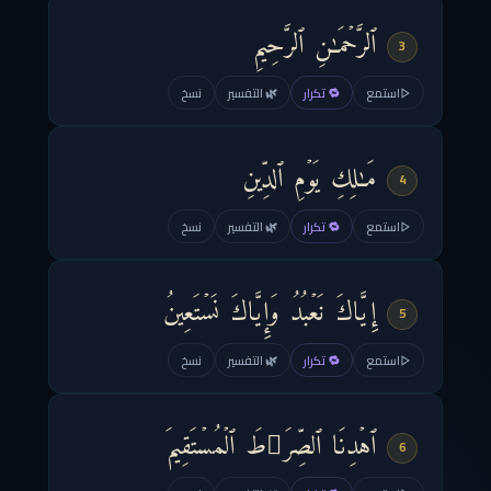
ٱلرَّحۡمَـٰنِ ٱلرَّحِیمِ
3
استمع
🔁 تكرار
🌿 التفسير
نسخ
مَـٰلِكِ یَوۡمِ ٱلدِّینِ
4
استمع
🔁 تكرار
🌿 التفسير
نسخ
إِیَّاكَ نَعۡبُدُ وَإِیَّاكَ نَسۡتَعِینُ
5
استمع
🔁 تكرار
🌿 التفسير
نسخ
ٱهۡدِنَا ٱلصِّرَ ٰ⁠طَ ٱلۡمُسۡتَقِیمَ
6