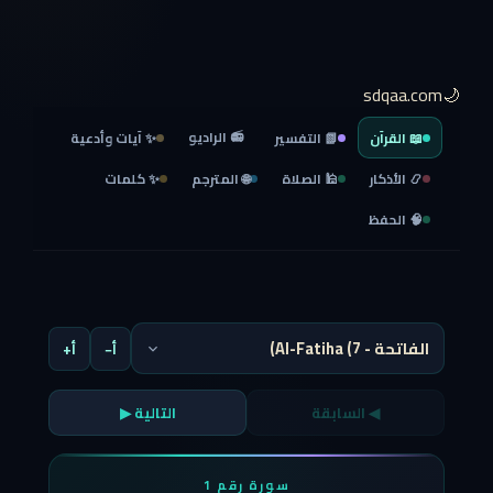
🌙sdqaa.com
📻 الراديو
📖 القرآن
📗 التفسير
✨ آيات وأدعية
📿 الأذكار
🕌 الصلاة
🌐 المترجم
✨ كلمات
🧠 الحفظ
أ−
أ+
◀ السابقة
التالية ▶
سورة رقم 1