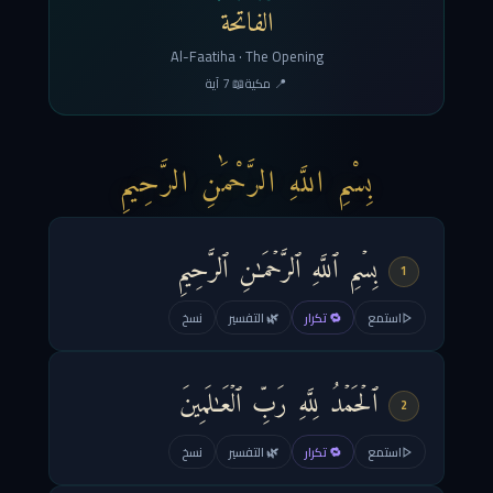
الفاتحة
Al-Faatiha · The Opening
📍 مكية
📖 7 آية
بِسْمِ اللَّهِ الرَّحْمَٰنِ الرَّحِيمِ
بِسۡمِ ٱللَّهِ ٱلرَّحۡمَـٰنِ ٱلرَّحِیمِ
1
استمع
🔁 تكرار
🌿 التفسير
نسخ
ٱلۡحَمۡدُ لِلَّهِ رَبِّ ٱلۡعَـٰلَمِینَ
2
استمع
🔁 تكرار
🌿 التفسير
نسخ