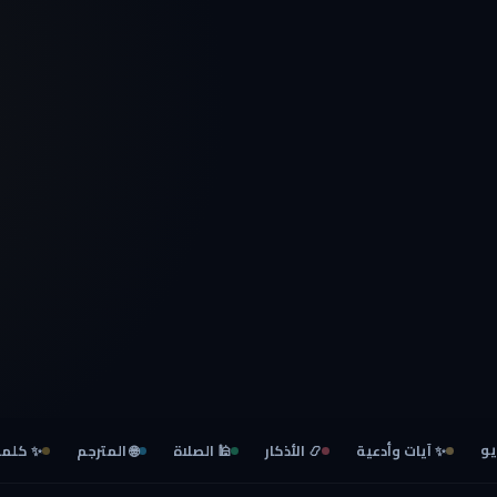
يو
✨ آيات وأدعية
📿 الأذكار
🕌 الصلاة
🌐 المترجم
✨ كلما