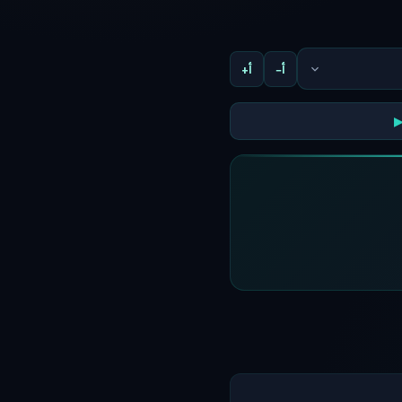
أ−
أ+
▶