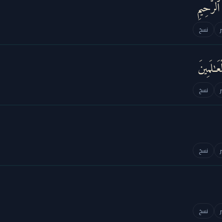
ٱلرَّحِیمِ
نسخ
ـٰلَمِینَ
نسخ
نسخ
نسخ