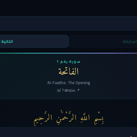
لسابقة
التالية 
سورة رقم 1
الفاتحة
Al-Faatiha · The Opening
📍 مكية
📖 7 آية
بِسْمِ اللَّهِ الرَّحْمَٰنِ الرَّحِيمِ