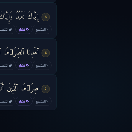
إِیَّاكَ نَعۡبُدُ وَإِیَّاكَ
5
استمع
🔁 تكرار
🌿 التفسير
ٱهۡدِنَا ٱلصِّرَ ٰ⁠طَ ٱلۡم
6
استمع
🔁 تكرار
🌿 التفسير
صِرَ ٰ⁠طَ ٱلَّذِینَ أَنۡعَ
7
استمع
🔁 تكرار
🌿 التفسير