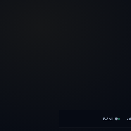
ت
🧠 الحفظ