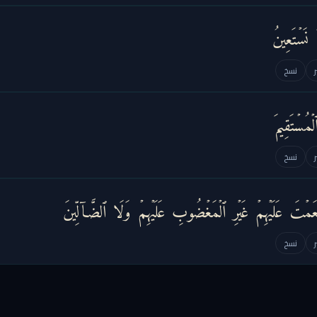
 نَسۡتَعِینُ
نسخ
ُسۡتَقِیمَ
نسخ
مۡتَ عَلَیۡهِمۡ غَیۡرِ ٱلۡمَغۡضُوبِ عَلَیۡهِمۡ وَلَا ٱلضَّاۤلِّینَ
نسخ