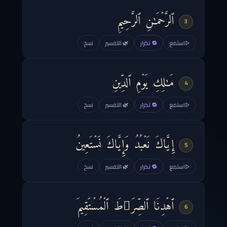
ٱلرَّحۡمَـٰنِ ٱلرَّحِیمِ
3
استمع
🔁 تكرار
🌿 التفسير
نسخ
مَـٰلِكِ یَوۡمِ ٱلدِّینِ
4
استمع
🔁 تكرار
🌿 التفسير
نسخ
إِیَّاكَ نَعۡبُدُ وَإِیَّاكَ نَسۡتَعِینُ
5
استمع
🔁 تكرار
🌿 التفسير
نسخ
ٱهۡدِنَا ٱلصِّرَ ٰ⁠طَ ٱلۡمُسۡتَقِیمَ
6