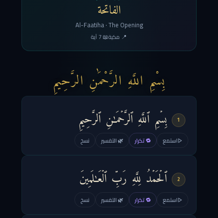
الفاتحة
Al-Faatiha · The Opening
📍 مكية
📖 7 آية
بِسْمِ اللَّهِ الرَّحْمَٰنِ الرَّحِيمِ
بِسۡمِ ٱللَّهِ ٱلرَّحۡمَـٰنِ ٱلرَّحِیمِ
1
استمع
🔁 تكرار
🌿 التفسير
نسخ
ٱلۡحَمۡدُ لِلَّهِ رَبِّ ٱلۡعَـٰلَمِینَ
2
استمع
🔁 تكرار
🌿 التفسير
نسخ