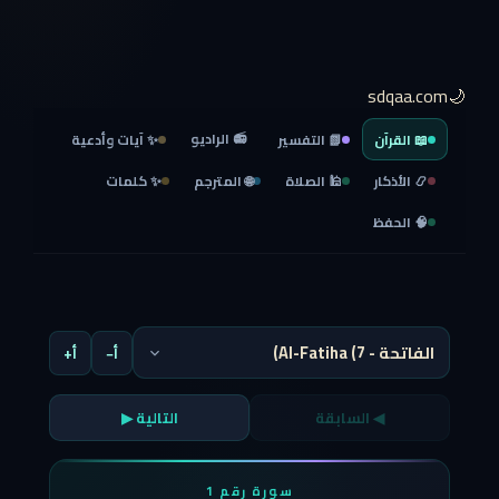
🌙sdqaa.com
📻 الراديو
📖 القرآن
📗 التفسير
✨ آيات وأدعية
📿 الأذكار
🕌 الصلاة
🌐 المترجم
✨ كلمات
🧠 الحفظ
أ−
أ+
◀ السابقة
التالية ▶
سورة رقم 1